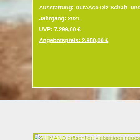
Ausstattung:
DuraAce Di2 Schalt- un
Jahrgang
: 2021
UVP:
7.299,00 €
Angebotspreis: 2.950,00 €