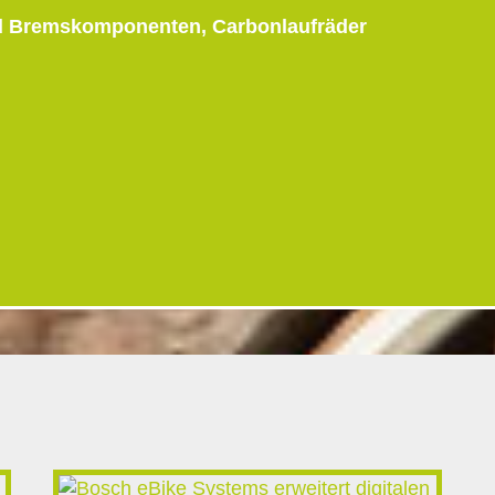
d Bremskomponenten, Carbonlaufräder