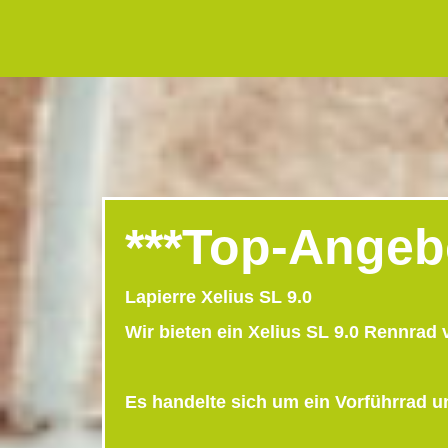
***Top-Angeb
Lapierre Xelius SL 9.0
Wir bieten ein Xelius SL 9.0 Rennrad 
Es handelte sich um ein Vorführrad u