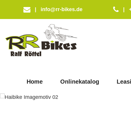
|
info@rr-bikes.de
|
Home
Onlinekatalog
Leas