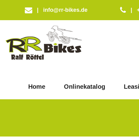
|
info@rr-bikes.de
|
Home
Onlinekatalog
Leas